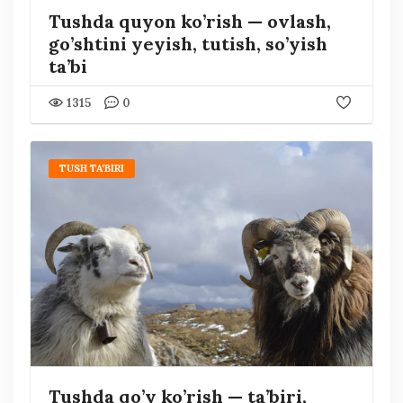
Tushda quyon ko’rish — ovlash,
go’shtini yeyish, tutish, so’yish
ta’bi
1315
0
TUSH TA'BIRI
Tushda qo’y ko’rish — ta’biri,