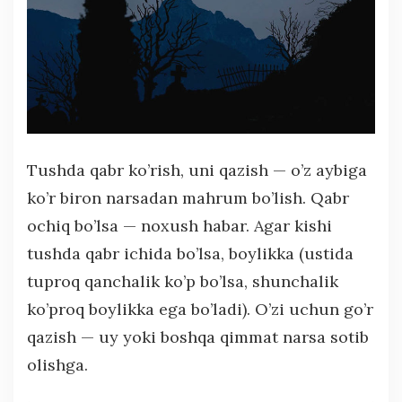
Tushda qabr ko’rish, uni qazish — o’z aybiga
ko’r biron narsadan mahrum bo’lish. Qabr
ochiq bo’lsa — noxush habar. Agar kishi
tushda qabr ichida bo’lsa, boylikka (ustida
tuproq qanchalik ko’p bo’lsa, shunchalik
ko’proq boylikka ega bo’ladi). O’zi uchun go’r
qazish — uy yoki boshqa qimmat narsa sotib
olishga.