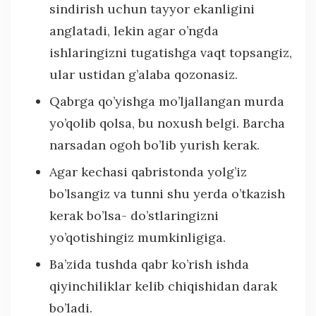
sindirish uchun tayyor ekanligini
anglatadi, lekin agar o’ngda
ishlaringizni tugatishga vaqt topsangiz,
ular ustidan g’alaba qozonasiz.
Qabrga qo’yishga mo’ljallangan murda
yo’qolib qolsa, bu noxush belgi. Barcha
narsadan ogoh bo’lib yurish kerak.
Agar kechasi qabristonda yolg’iz
bo’lsangiz va tunni shu yerda o’tkazish
kerak bo’lsa- do’stlaringizni
yo’qotishingiz mumkinligiga.
Ba’zida tushda qabr ko’rish ishda
qiyinchiliklar kelib chiqishidan darak
bo’ladi.