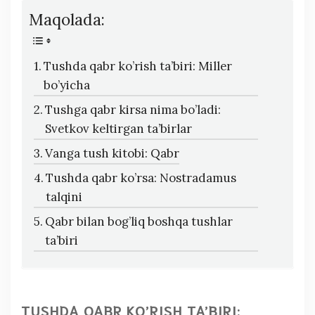
Maqolada:
Tushda qabr ko’rish ta’biri: Miller
bo’yicha
Tushga qabr kirsa nima bo’ladi:
Svetkov keltirgan ta’birlar
Vanga tush kitobi: Qabr
Tushda qabr ko’rsa: Nostradamus
talqini
Qabr bilan bog’liq boshqa tushlar
ta’biri
TUSHDA QABR KO’RISH TA’BIRI: