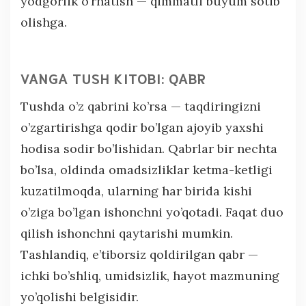
yodgorlik o’rnatish — qimmatli buyum sotib
olishga.
VANGA TUSH KITOBI: QABR
Tushda o’z qabrini ko’rsa — taqdiringizni
o’zgartirishga qodir bo’lgan ajoyib yaxshi
hodisa sodir bo’lishidan. Qabrlar bir nechta
bo’lsa, oldinda omadsizliklar ketma-ketligi
kuzatilmoqda, ularning har birida kishi
o’ziga bo’lgan ishonchni yo’qotadi. Faqat duo
qilish ishonchni qaytarishi mumkin.
Tashlandiq, e’tiborsiz qoldirilgan qabr —
ichki bo’shliq, umidsizlik, hayot mazmuning
yo’qolishi belgisidir.