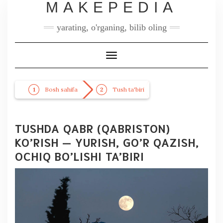
MAKEPEDIA
yarating, o'rganing, bilib oling
Toggle
Navigation
Bosh sahifa
Tush ta'biri
TUSHDA QABR (QABRISTON)
KO’RISH — YURISH, GO’R QAZISH,
OCHIQ BO’LISHI TA’BIRI