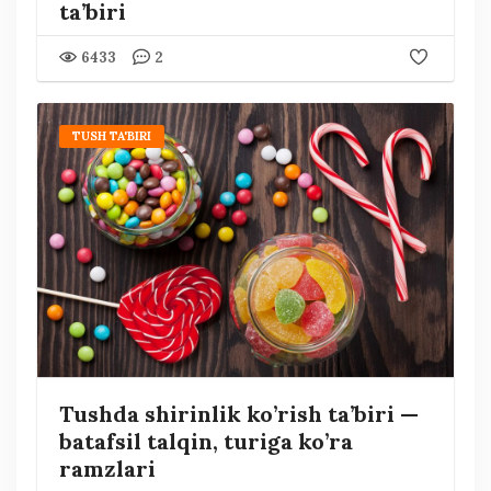
ta’biri
6433
2
TUSH TA'BIRI
Tushda shirinlik ko’rish ta’biri —
batafsil talqin, turiga ko’ra
ramzlari