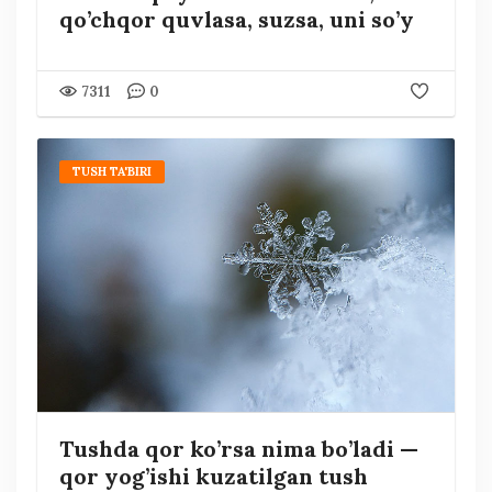
qo’chqor quvlasa, suzsa, uni so’y
7311
0
TUSH TA'BIRI
Tushda qor ko’rsa nima bo’ladi —
qor yog’ishi kuzatilgan tush