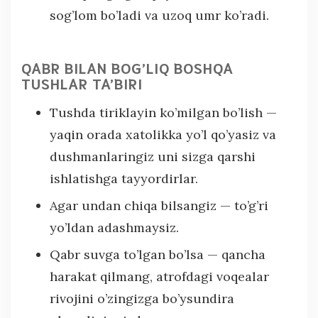
sog’lom bo’ladi va uzoq umr ko’radi.
QABR BILAN BOG’LIQ BOSHQA
TUSHLAR TA’BIRI
Tushda tiriklayin ko’milgan bo’lish —
yaqin orada xatolikka yo’l qo’yasiz va
dushmanlaringiz uni sizga qarshi
ishlatishga tayyordirlar.
Agar undan chiqa bilsangiz — to’g’ri
yo’ldan adashmaysiz.
Qabr suvga to’lgan bo’lsa — qancha
harakat qilmang, atrofdagi voqealar
rivojini o’zingizga bo’ysundira