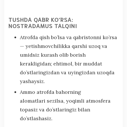
TUSHDA QABR KO’RSA:
NOSTRADAMUS TALQINI
Atrofda qish bo’lsa va qabristonni ko’rsa
— yetishmovchilikka qarshi uzoq va
umidsiz kurash olib borish
kerakligidan; ehtimol, bir muddat
do’stlaringizdan va uyingizdan uzoqda
yashaysiz.
Ammo atrofda bahorning
alomatlari sezilsa, yoqimli atmosfera
topasiz va do’stlaringiz bilan
do’stlashasiz.