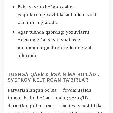
Eski, vayron bo’lgan qabr —
yaqinlarning xavfli kasallanishi yoki
o’limini anglatadi.
Agar tushda qabrdagi yozuvlarni
o’qisangiz, bu sizda yoqimsiz
muammolarga duch kelishingizni
bildiradi.
TUSHGA QABR KIRSA NIMA BO’LADI:
SVETKOV KELTIRGAN TA’BIRLAR
Parvarishlangan bo’lsa — foyda; ustida
tuman, bulut bo’lsa — najot; yorug’lik,
daraxtlar, gullar o’ssa — baxt va yaxshilikka;