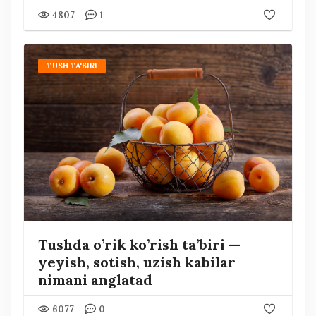
4807
1
TUSH TA'BIRI
Tushda o’rik ko’rish ta’biri —
yeyish, sotish, uzish kabilar
nimani anglatad
6077
0