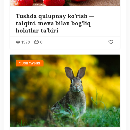
Tushda qulupnay ko’rish —
talqini, meva bilan bog’liq
holatlar ta’biri
1979
0
TUSH TA'BIRI