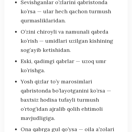
Sevishganlar o’zlarini qabristonda
ko’rsa — ular hech qachon turmush
qurmasliklaridan.
O’zini chiroyli va namunali qabrda
ko’rish — umidlari uzilgan kishining
sog’ayib ketishidan.
Eski, qadimgi qabrlar — uzoq umr
ko’rishga.
Yosh qizlar to’y marosimlari
qabristonda bo’layotganini ko’rsa —
baxtsiz hodisa tufayli turmush
o’rtog’idan ajralib qolih ehtimoli
mavjudligiga.
Ona qabrga gul qo’ysa — oila a’zolari