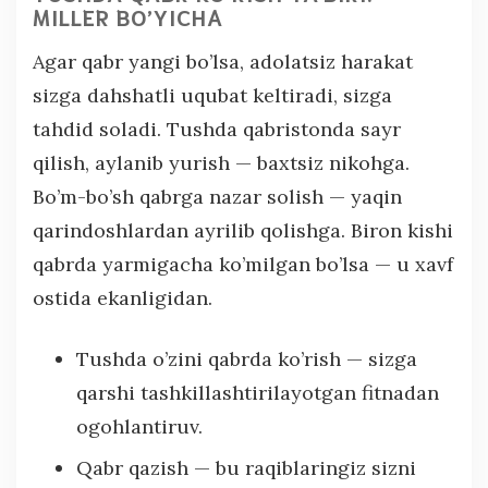
MILLER BO’YICHA
Agar qabr yangi bo’lsa, adolatsiz harakat
sizga dahshatli uqubat keltiradi, sizga
tahdid soladi. Tushda qabristonda sayr
qilish, aylanib yurish — baxtsiz nikohga.
Bo’m-bo’sh qabrga nazar solish — yaqin
qarindoshlardan ayrilib qolishga. Biron kishi
qabrda yarmigacha ko’milgan bo’lsa — u xavf
ostida ekanligidan.
Tushda o’zini qabrda ko’rish — sizga
qarshi tashkillashtirilayotgan fitnadan
ogohlantiruv.
Qabr qazish — bu raqiblaringiz sizni