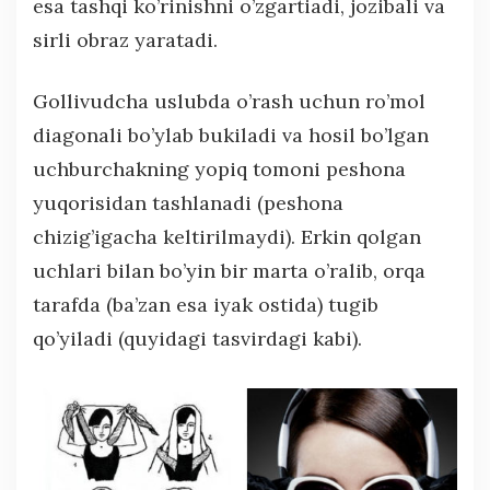
esa tashqi ko’rinishni o’zgartiadi, jozibali va
sirli obraz yaratadi.
Gollivudcha uslubda o’rash uchun ro’mol
diagonali bo’ylab bukiladi va hosil bo’lgan
uchburchakning yopiq tomoni peshona
yuqorisidan tashlanadi (peshona
chizig’igacha keltirilmaydi). Erkin qolgan
uchlari bilan bo’yin bir marta o’ralib, orqa
tarafda (ba’zan esa iyak ostida) tugib
qo’yiladi (quyidagi tasvirdagi kabi).