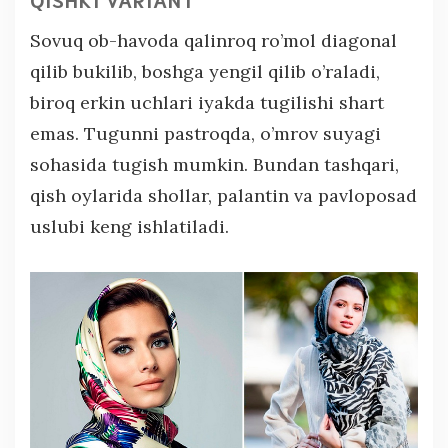
Sovuq ob-havoda qalinroq ro’mol diagonal
qilib bukilib, boshga yengil qilib o’raladi,
biroq erkin uchlari iyakda tugilishi shart
emas. Tugunni pastroqda, o’mrov suyagi
sohasida tugish mumkin. Bundan tashqari,
qish oylarida shollar, palantin va pavloposad
uslubi keng ishlatiladi.