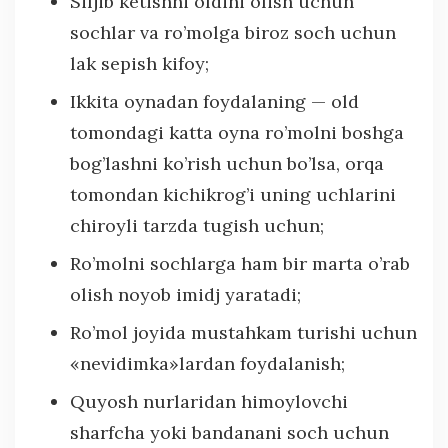
Siljib ketishni oldini olish uchun
sochlar va ro’molga biroz soch uchun
lak sepish kifoy;
Ikkita oynadan foydalaning — old
tomondagi katta oyna ro’molni boshga
bog’lashni ko’rish uchun bo’lsa, orqa
tomondan kichikrog’i uning uchlarini
chiroyli tarzda tugish uchun;
Ro’molni sochlarga ham bir marta o’rab
olish noyob imidj yaratadi;
Ro’mol joyida mustahkam turishi uchun
«nevidimka»lardan foydalanish;
Quyosh nurlaridan himoylovchi
sharfcha yoki bandanani soch uchun