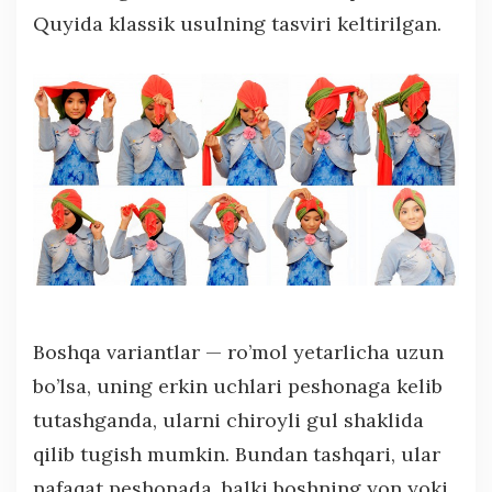
Quyida klassik usulning tasviri keltirilgan.
Boshqa variantlar — ro’mol yetarlicha uzun
bo’lsa, uning erkin uchlari peshonaga kelib
tutashganda, ularni chiroyli gul shaklida
qilib tugish mumkin. Bundan tashqari, ular
nafaqat peshonada, balki boshning yon yoki