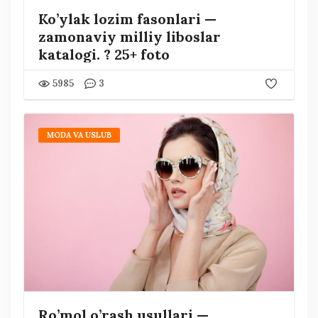
Ko’ylak lozim fasonlari —
zamonaviy milliy liboslar
katalogi. ? 25+ foto
5985
3
MODA VA USLUB
Ro’mol o’rash usullari —