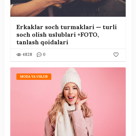
Erkaklar soch turmaklari — turli
soch olish uslublari +FOTO,
tanlash qoidalari
4828
0
MODA VA USLUB