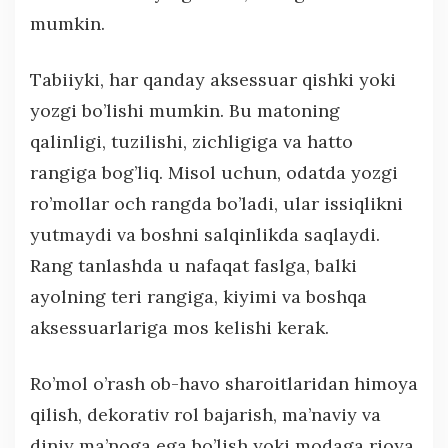
mumkin.
Tabiiyki, har qanday aksessuar qishki yoki
yozgi bo’lishi mumkin. Bu matoning
qalinligi, tuzilishi, zichligiga va hatto
rangiga bog’liq. Misol uchun, odatda yozgi
ro’mollar och rangda bo’ladi, ular issiqlikni
yutmaydi va boshni salqinlikda saqlaydi.
Rang tanlashda u nafaqat faslga, balki
ayolning teri rangiga, kiyimi va boshqa
aksessuarlariga mos kelishi kerak.
Ro’mol o’rash ob-havo sharoitlaridan himoya
qilish, dekorativ rol bajarish, ma’naviy va
diniy ma’noga ega bo’lish yoki modaga rioya