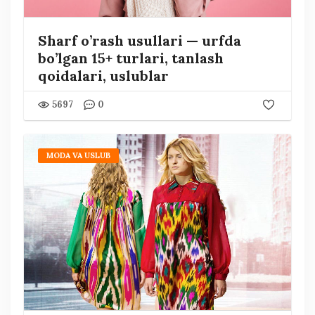
Sharf o’rash usullari — urfda
bo’lgan 15+ turlari, tanlash
qoidalari, uslublar
5697
0
MODA VA USLUB