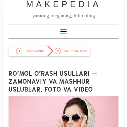
MAKEPEDIA
yarating, o'rganing, bilib oling
Toggle
Navigation
Bosh sahifa
Moda va uslub
RO’MOL O’RASH USULLARI —
ZAMONAVIY VA MASHHUR
USLUBLAR, FOTO VA VIDEO