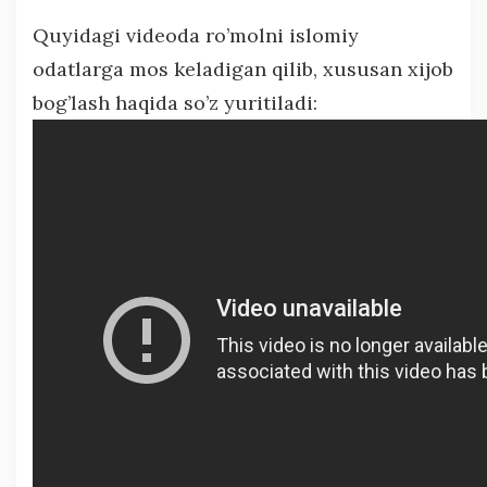
Quyidagi videoda ro’molni islomiy
odatlarga mos keladigan qilib, xususan xijob
bog’lash haqida so’z yuritiladi: