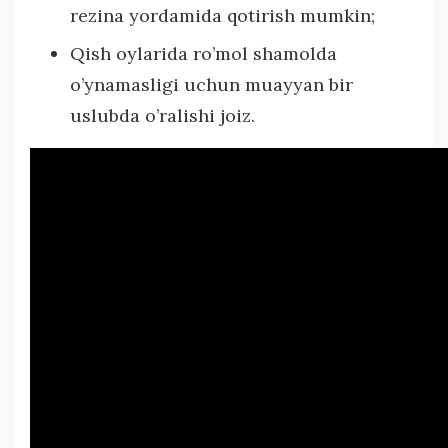
rezina yordamida qotirish mumkin;
Qish oylarida ro’mol shamolda
o’ynamasligi uchun muayyan bir
uslubda o’ralishi joiz.