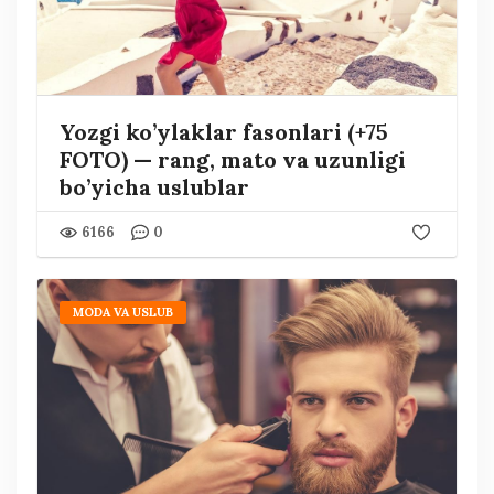
Yozgi ko’ylaklar fasonlari (+75
FOTO) — rang, mato va uzunligi
bo’yicha uslublar
6166
0
MODA VA USLUB