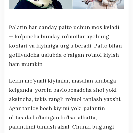
Palatin har qanday palto uchun mos keladi
— ko’pincha bunday ro’mollar ayolning
ko’zlari va kiyimiga urg’u beradi. Palto bilan
gollivudcha uslubda o’ralgan ro’mol kiyish
ham mumkin.
Lekin mo’ynali kiyimlar, masalan shubaga
kelganda, yorqin pavloposadcha shol yoki
aksincha, tekis rangli ro’mol tanlash yaxshi.
Agar tanlov bosh kiyimi yoki palantin
o’rtasida bo’ladigan bo’lsa, albatta,
palantinni tanlash afzal. Chunki bugungi