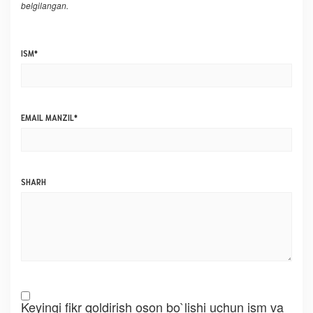
belgilangan.
ISM
*
EMAIL MANZIL
*
SHARH
Keyingi fikr qoldirish oson bo`lishi uchun ism va