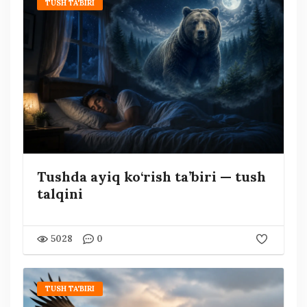
TUSH TA'BIRI
Tushda ayiq ko‘rish ta’biri — tush
talqini
5028
0
TUSH TA'BIRI