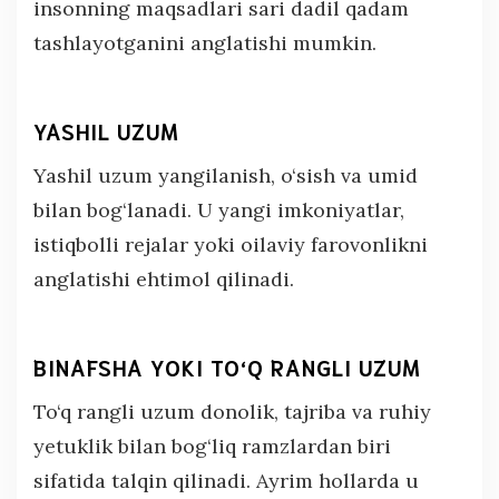
insonning maqsadlari sari dadil qadam
tashlayotganini anglatishi mumkin.
YASHIL UZUM
Yashil uzum yangilanish, o‘sish va umid
bilan bog‘lanadi. U yangi imkoniyatlar,
istiqbolli rejalar yoki oilaviy farovonlikni
anglatishi ehtimol qilinadi.
BINAFSHA YOKI TO‘Q RANGLI UZUM
To‘q rangli uzum donolik, tajriba va ruhiy
yetuklik bilan bog‘liq ramzlardan biri
sifatida talqin qilinadi. Ayrim hollarda u