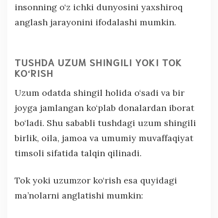
insonning o‘z ichki dunyosini yaxshiroq
anglash jarayonini ifodalashi mumkin.
TUSHDA UZUM SHINGILI YOKI TOK
KO‘RISH
Uzum odatda shingil holida o‘sadi va bir
joyga jamlangan ko‘plab donalardan iborat
bo‘ladi. Shu sababli tushdagi uzum shingili
birlik, oila, jamoa va umumiy muvaffaqiyat
timsoli sifatida talqin qilinadi.
Tok yoki uzumzor ko‘rish esa quyidagi
ma’nolarni anglatishi mumkin: