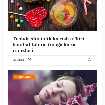
Tushda shirinlik ko’rish ta’biri —
batafsil talqin, turiga ko’ra
ramzlari
5881
1
TUSH TA'BIRI