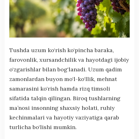
Tushda uzum ko‘rish ko‘pincha baraka,
farovonlik, xursandchilik va hayotdagi ijobiy
o‘zgarishlar bilan bog‘lanadi. Uzum qadim
zamonlardan buyon mo‘l-ko‘llik, mehnat
samarasini ko‘rish hamda rizq timsoli
sifatida talqin qilingan. Biroq tushlarning
ma’nosi insonning shaxsiy holati, ruhiy
kechinmalari va hayotiy vaziyatiga qarab
turlicha bo‘lishi mumkin.