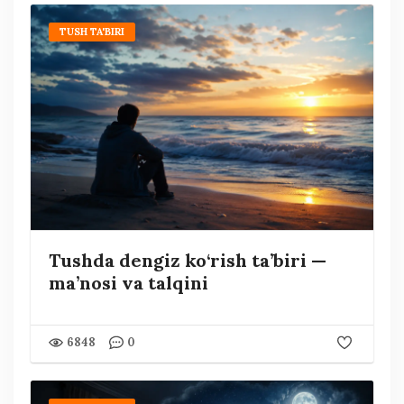
TUSH TA'BIRI
Tushda dengiz ko‘rish ta’biri —
ma’nosi va talqini
6848
0