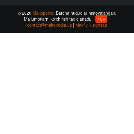
© 2020
Makepedia
. Barcha huquqlar himoyalangan.
Ma'lumotlarni ko'chirish taqiqlanadi.
16+
contact@makepedia.uz
|
Maxfiylik siyosati