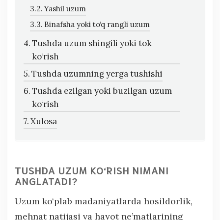
Yashil uzum
Binafsha yoki to‘q rangli uzum
Tushda uzum shingili yoki tok
ko‘rish
Tushda uzumning yerga tushishi
Tushda ezilgan yoki buzilgan uzum
ko‘rish
Xulosa
TUSHDA UZUM KO‘RISH NIMANI
ANGLATADI?
Uzum ko‘plab madaniyatlarda hosildorlik,
mehnat natijasi va hayot ne’matlarining