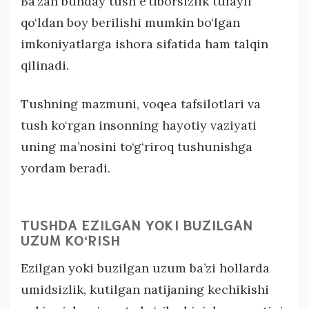
Ba’zan bunday tush e’tiborsizlik tufayli
qo‘ldan boy berilishi mumkin bo‘lgan
imkoniyatlarga ishora sifatida ham talqin
qilinadi.
Tushning mazmuni, voqea tafsilotlari va
tush ko‘rgan insonning hayotiy vaziyati
uning ma’nosini to‘g‘riroq tushunishga
yordam beradi.
TUSHDA EZILGAN YOKI BUZILGAN
UZUM KO‘RISH
Ezilgan yoki buzilgan uzum ba’zi hollarda
umidsizlik, kutilgan natijaning kechikishi