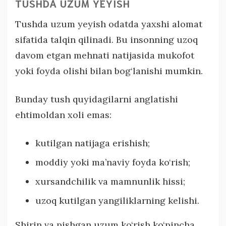
TUSHDA UZUM YEYISH
Tushda uzum yeyish odatda yaxshi alomat
sifatida talqin qilinadi. Bu insonning uzoq
davom etgan mehnati natijasida mukofot
yoki foyda olishi bilan bog‘lanishi mumkin.
Bunday tush quyidagilarni anglatishi
ehtimoldan xoli emas:
kutilgan natijaga erishish;
moddiy yoki ma’naviy foyda ko‘rish;
xursandchilik va mamnunlik hissi;
uzoq kutilgan yangiliklarning kelishi.
Shirin va pishgan uzum ko‘rish ko‘pincha