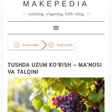
MAKEPEDIA
yarating, o'rganing, bilib oling
Toggle
Navigation
Bosh sahifa
Tush ta'biri
TUSHDA UZUM KO‘RISH – MA’NOSI
VA TALQINI