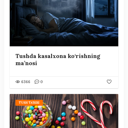
Tushda kasalxona ko‘rishning
ma’nosi
6366
0
TUSH TA'BIRI