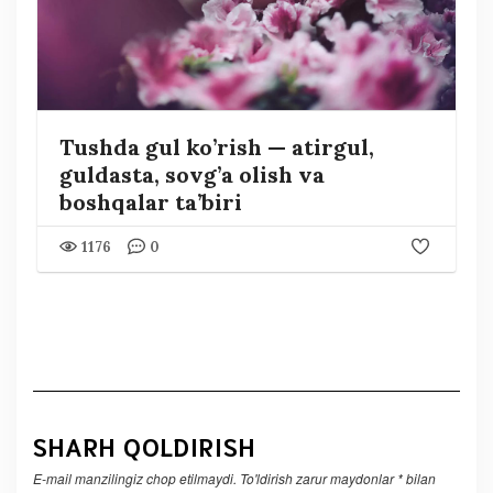
Tushda gul ko’rish — atirgul,
guldasta, sovg’a olish va
boshqalar ta’biri
1176
0
SHARH QOLDIRISH
E-mail manzilingiz chop etilmaydi.
To'ldirish zarur maydonlar
*
bilan