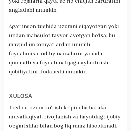
yoki rejalarni qayta ko‘rib chiqish zaruratini
anglatishi mumkin.
Agar inson tushida uzumni siqayotgan yoki
undan mahsulot tayyorlayotgan bo‘lsa, bu
mavjud imkoniyatlardan unumli
foydalanish, oddiy narsalarni yanada
qimmatli va foydali natijaga aylantirish
qobiliyatini ifodalashi mumkin.
XULOSA
Tushda uzum ko‘rish ko‘pincha baraka,
muvaffaqiyat, rivojlanish va hayotdagi ijobiy
o‘zgarishlar bilan bog‘liq ramz hisoblanadi.