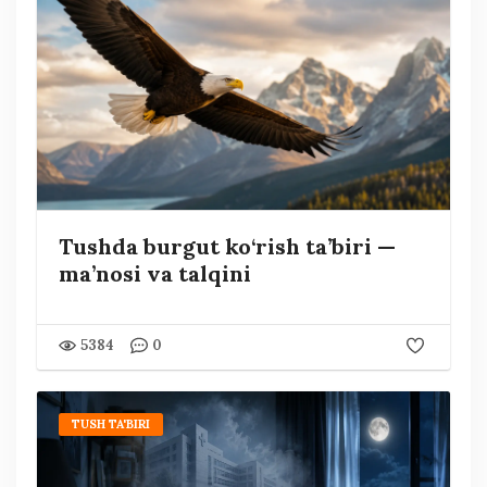
Tushda burgut ko‘rish ta’biri —
ma’nosi va talqini
5384
0
TUSH TA'BIRI