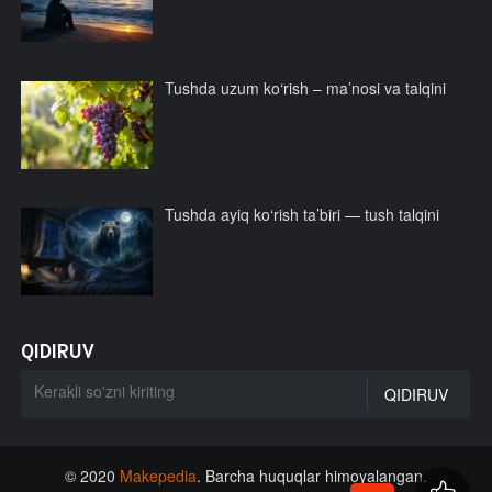
Tushda uzum ko‘rish – ma’nosi va talqini
Tushda ayiq ko‘rish ta’biri — tush talqini
QIDIRUV
© 2020
Makepedia
. Barcha huquqlar himoyalangan.