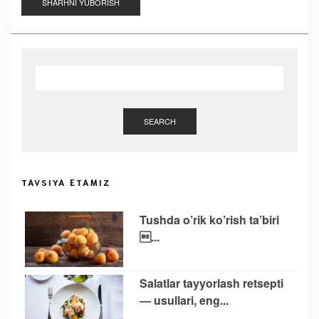
SEARCH
TAVSIYA ETAMIZ
Tushda o’rik ko’rish ta’biri
...
Salatlar tayyorlash retsepti
— usullari, eng...