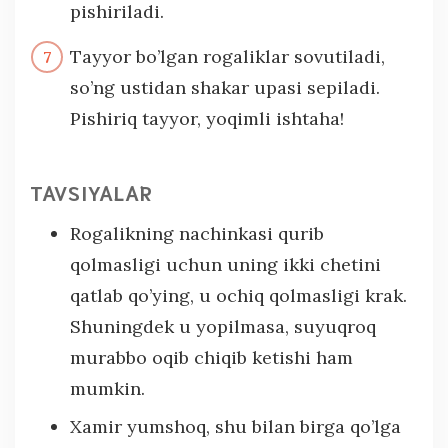
pishiriladi.
Tayyor bo’lgan rogaliklar sovutiladi,
so’ng ustidan shakar upasi sepiladi.
Pishiriq tayyor, yoqimli ishtaha!
TAVSIYALAR
Rogalikning nachinkasi qurib
qolmasligi uchun uning ikki chetini
qatlab qo’ying, u ochiq qolmasligi krak.
Shuningdek u yopilmasa, suyuqroq
murabbo oqib chiqib ketishi ham
mumkin.
Xamir yumshoq, shu bilan birga qo’lga