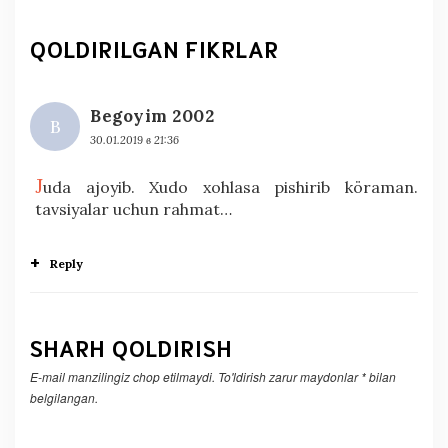
QOLDIRILGAN FIKRLAR
Begoyim 2002
B
30.01.2019 в 21:36
j
uda ajoyib. Xudo xohlasa pishirib köraman.
tavsiyalar uchun rahmat…
Reply
SHARH QOLDIRISH
E-mail manzilingiz chop etilmaydi.
To'ldirish zarur maydonlar
*
bilan
belgilangan.