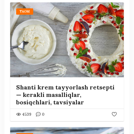
TAOM
Shanti krem tayyorlash retsepti
— kerakli masalliqlar,
bosiqchlari, tavsiyalar
4539
0