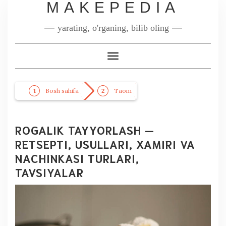
MAKEPEDIA
yarating, o'rganing, bilib oling
Toggle
Navigation
Bosh sahifa
Taom
ROGALIK TAYYORLASH —
RETSEPTI, USULLARI, XAMIRI VA
NACHINKASI TURLARI,
TAVSIYALAR