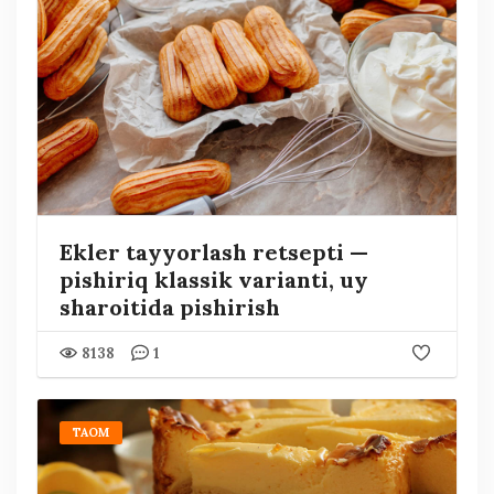
Ekler tayyorlash retsepti —
pishiriq klassik varianti, uy
sharoitida pishirish
8138
1
TAOM