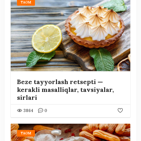
TAOM
Beze tayyorlash retsepti —
kerakli masalliqlar, tavsiyalar,
sirlari
3864
0
TAOM