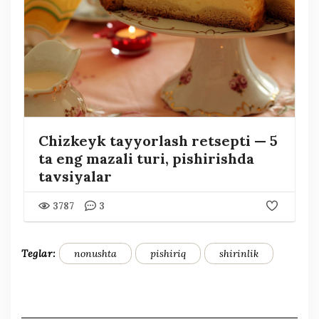
Chizkeyk tayyorlash retsepti — 5
ta eng mazali turi, pishirishda
tavsiyalar
3787
3
Teglar:
nonushta
pishiriq
shirinlik