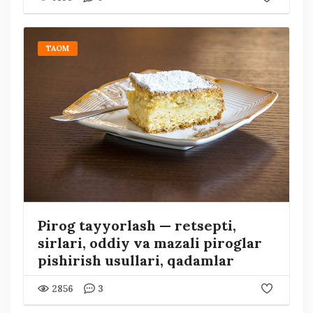
TAOM
Pirog tayyorlash — retsepti,
sirlari, oddiy va mazali piroglar
pishirish usullari, qadamlar
2856
3