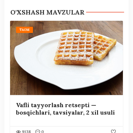
O'XSHASH MAVZULAR
TAOM
Vafli tayyorlash retsepti —
bosqichlari, tavsiyalar, 2 xil usuli
9138
0