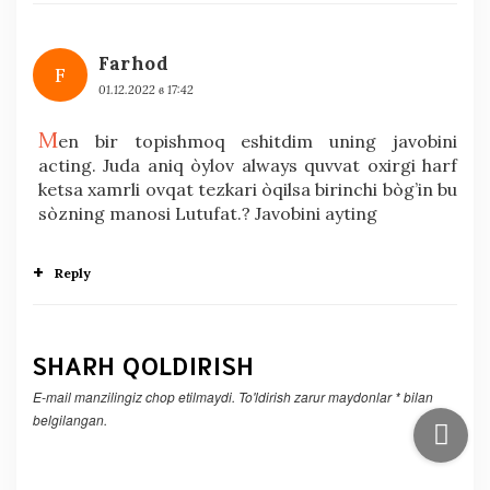
Farhod
F
01.12.2022 в 17:42
M
en bir topishmoq eshitdim uning javobini
acting. Juda aniq òylov always quvvat oxirgi harf
ketsa xamrli ovqat tezkari òqilsa birinchi bòg’in bu
sòzning manosi Lutufat.? Javobini ayting
Reply
SHARH QOLDIRISH
E-mail manzilingiz chop etilmaydi.
To'ldirish zarur maydonlar
*
bilan
belgilangan.