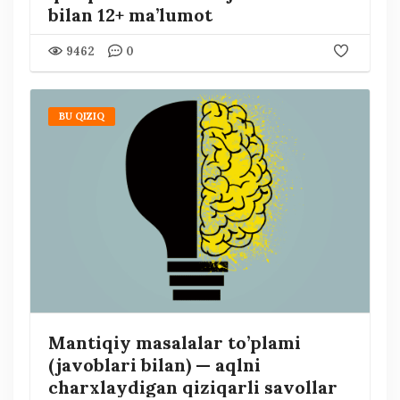
bilan 12+ ma’lumot
9462
0
BU QIZIQ
Mantiqiy masalalar to’plami
(javoblari bilan) — aqlni
charxlaydigan qiziqarli savollar