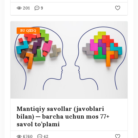
201
9
BU QIZIQ
Mantiqiy savollar (javoblari
bilan) — barcha uchun mos 77+
savol to’plami
6760
42