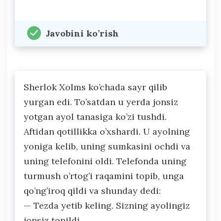
Javobini ko’rish
Sherlok Xolms ko’chada sayr qilib
yurgan edi. To’satdan u yerda jonsiz
yotgan ayol tanasiga ko’zi tushdi.
Aftidan qotillikka o’xshardi. U ayolning
yoniga kelib, uning sumkasini ochdi va
uning telefonini oldi. Telefonda uning
turmush o’rtog’i raqamini topib, unga
qo’ng’iroq qildi va shunday dedi:
— Tezda yetib keling. Sizning ayolingiz
jonsiz topildi.