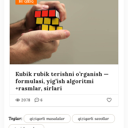
BU QIZIQ
Kubik rubik terishni o’rganish —
formulasi, yig’ish algoritmi
+rasmlar, sirlari
2078
6
Teglar:
qiziqarli masalalar
qiziqarli savollar