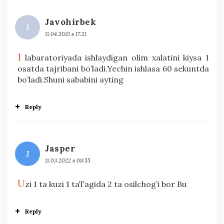
Javohirbek
J
11.04.2021 в 17:21
1
labaratoriyada ishlaydigan olim xalatini kiysa 1
osatda tajribani bo’ladi.Yechin ishlasa 60 sekuntda
bo’ladi.Shuni sababini ayting
Reply
Jasper
J
11.03.2022 в 08:55
U
zi 1 ta kuzi 1 taTagida 2 ta osilchog’i bor Bu
Reply