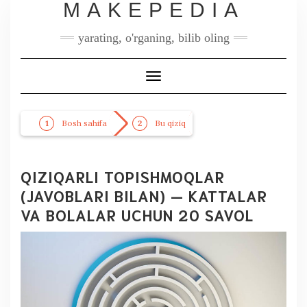
MAKEPEDIA
yarating, o'rganing, bilib oling
Toggle
Navigation
Bosh sahifa
Bu qiziq
QIZIQARLI TOPISHMOQLAR
(JAVOBLARI BILAN) — KATTALAR
VA BOLALAR UCHUN 20 SAVOL