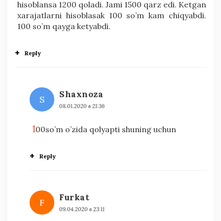
hisoblansa 1200 qoladi. Jami 1500 qarz edi. Ketgan
xarajatlarni hisoblasak 100 so’m kam chiqyabdi.
100 so’m qayga ketyabdi.
Reply
Shaxnoza
S
08.01.2020 в 21:36
1
00so’m o’zida qolyapti shuning uchun
Reply
Furkat
F
09.04.2020 в 23:11