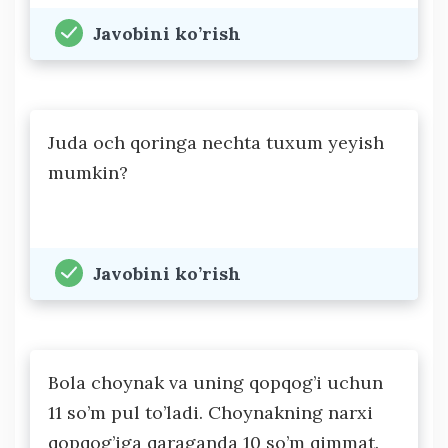
Javobini ko’rish
Juda och qoringa nechta tuxum yeyish
mumkin?
Javobini ko’rish
Bola choynak va uning qopqog’i uchun
11 so’m pul to’ladi. Choynakning narxi
qopqog’iga qaraganda 10 so’m qimmat.