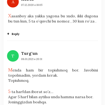
A
07.12.2020 в 18:05
X
asanboy aka yakka yagona bu xudo, ikki dugona
bu tun kun, 5 ta oʻquvchi bu nomoz , 30 kun roʻza .
Reply
Turg‘un
T
08.01.2021 в 20:31
M
enda ham bir topishmoq bor. Javobini
topolmadim, yordam kerak.
Topishmoq.
5
ta harfdan iborat so’z…
Agar 5 harf bilan aytilsa unda hamma narsa bor.
Joninggizdan boshqa.