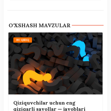
O'XSHASH MAVZULAR
BU QIZIQ
Qiziquvchilar uchun eng
qiziqarli savollar — javoblari