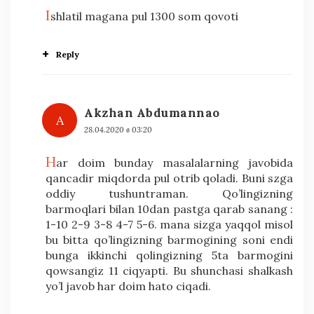
I
shlatil magana pul 1300 som qovoti
Reply
Akzhan Abdumannao
A
28.04.2020 в 03:20
h
ar doim bunday masalalarning javobida
qancadir miqdorda pul otrib qoladi. Buni szga
oddiy tushuntraman. Qo’lingizning
barmoqlari bilan 10dan pastga qarab sanang :
1-10 2-9 3-8 4-7 5-6. mana sizga yaqqol misol
bu bitta qo’lingizning barmogining soni endi
bunga ikkinchi qolingizning 5ta barmogini
qowsangiz 11 ciqyapti. Bu shunchasi shalkash
yo’l javob har doim hato ciqadi.