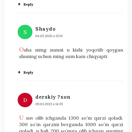
Reply
Shaydo
S
04.05.2020 в 15:01
O
sha ming sumni u kishi yoqotib qoygan
shuning uchun ming sum kam chiqyapti
Reply
derskiy ?xon
D
09.03.2022 в 14:35
u
suv olib ichganda 1300 so’m qarzi qoladi.
300 so’m qarzini berganda 1000 so’m qarzi
qoladi. u hali 200 so’mga olib ichgan suvning