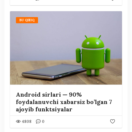
BU QIZIQ
Android sirlari — 90%
foydalanuvchi xabarsiz bo’lgan 7
ajoyib funktsiyalar
4808
0