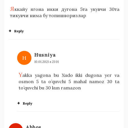
Я
ккайу ягона икки дугона 5та укувчи 30та
тикувчи нима бу топишворизлар
Reply
Husniya
H
10.01.2021 в 21:01
Y
akka yagona bu Xudo ikki dugona yer va
osmon 5 ta o’quvchi 5 mahal namoz 30 ta
to’quvchi bu 30 kun ramazon
Reply
Abbos