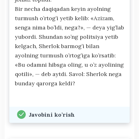
Bir necha daqiqadan keyin ayolning
turmush o’rtog’i yetib kelib: «Azizam,
senga nima bo’ldi, nega?», — deya yig’lab
yubordi. Shundan so’ng politsiya yetib
kelgach, Sherlok barmog’i bilan
ayolning turmush o’rtog’iga ko’rsatib:
«Bu odamni hibsga oling, u o’z ayolining
qotili», — deb aytdi. Savol: Sherlok nega
bunday qarorga keldi?
Javobini ko’rish