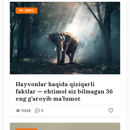
BU QIZIQ
Hayvonlar haqida qiziqarli
faktlar — ehtimol siz bilmagan 36
eng g’aroyib ma’lumot
9468
0