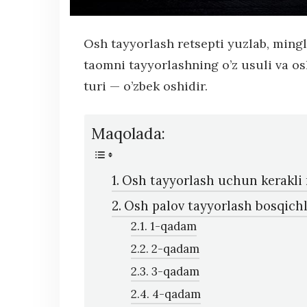
Osh tayyorlash retsepti yuzlab, mingl
taomni tayyorlashning o’z usuli va osh
turi — o’zbek oshidir.
Maqolada:
Osh tayyorlash uchun kerakli 
Osh palov tayyorlash bosqichl
1-qadam
2-qadam
3-qadam
4-qadam