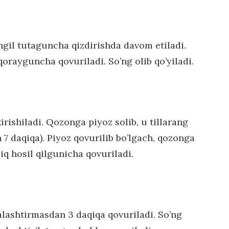
ngil tutaguncha qizdirishda davom etiladi.
qorayguncha qovuriladi. So’ng olib qo’yiladi.
rishiladi. Qozonga piyoz solib, u tillarang
7 daqiqa). Piyoz qovurilib bo’lgach, qozonga
iq hosil qilgunicha qovuriladi.
alashtirmasdan 3 daqiqa qovuriladi. So’ng