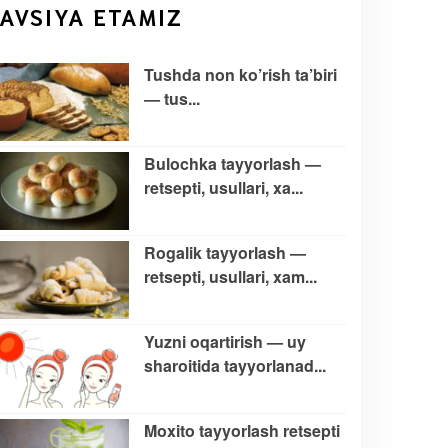
TAVSIYA ETAMIZ
Tushda non ko’rish ta’biri
— tus...
Bulochka tayyorlash —
retsepti, usullari, xa...
Rogalik tayyorlash —
retsepti, usullari, xam...
Yuzni oqartirish — uy
sharoitida tayyorlanad...
Moxito tayyorlash retsepti