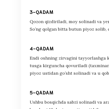
3-QADAM
Qozon qizdiriladi, moy solinadi va ye
So’ng qolgan bitta butun piyoz solib, 
4-QADAM
Endi oshning zirvagini tayyorlashga ki
tusga kirguncha qovuriladi (taxminan 
piyoz ustidan go’sht solinadi va u qob
5-QADAM
Ushbu bosqichda sabzi solinadi va ar