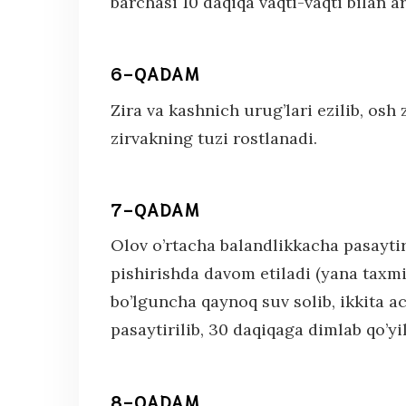
barchasi 10 daqiqa vaqti-vaqti bilan a
6-QADAM
Zira va kashnich urug’lari ezilib, osh
zirvakning tuzi rostlanadi.
7-QADAM
Olov o’rtacha balandlikkacha pasayti
pishirishda davom etiladi (yana taxmi
bo’lguncha qaynoq suv solib, ikkita a
pasaytirilib, 30 daqiqaga dimlab qo’yil
8-QADAM