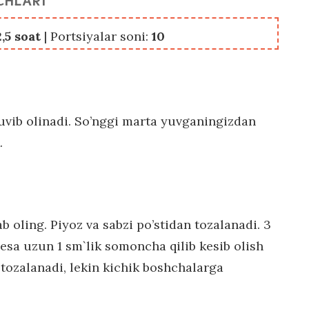
2,5 soat
| Portsiyalar soni:
10
vib olinadi. So’nggi marta yuvganingizdan
.
ab oling. Piyoz va sabzi po’stidan tozalanadi. 3
 esa uzun 1 sm`lik somoncha qilib kesib olish
 tozalanadi, lekin kichik boshchalarga