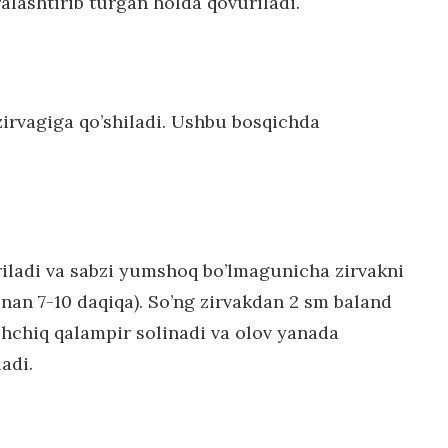
ralashtirib turgan holda qovuriladi.
 zirvagiga qo’shiladi. Ushbu bosqichda
riladi va sabzi yumshoq bo’lmagunicha zirvakni
nan 7-10 daqiqa). So’ng zirvakdan 2 sm baland
chchiq qalampir solinadi va olov yanada
adi.