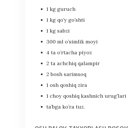
1 kg guruch
1 kg qo’y go’shti
1 kg sabzi
300 ml o’simlik moyi
4 ta o’rtacha piyoz
2 ta achchiq qalampir
2 bosh sarimsoq
1 osh qoshiq zira
1 choy qoshiq kashnich urug’lari
ta’bga ko’ra tuz.
OSH PALOV TAYYORLASH BOSQI