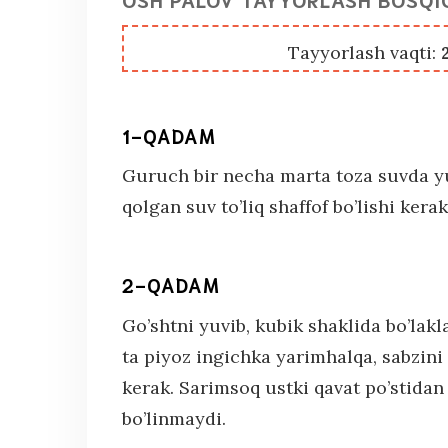
Tayyorlash vaqti:
1-QADAM
Guruch bir necha marta toza suvda yu
qolgan suv to’liq shaffof bo’lishi kerak
2-QADAM
Go’shtni yuvib, kubik shaklida bo’lakl
ta piyoz ingichka yarimhalqa, sabzini
kerak. Sarimsoq ustki qavat po’stidan
bo’linmaydi.