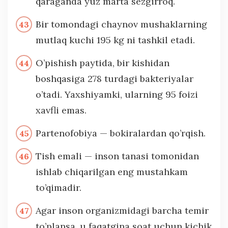
qaraganda yuz marta sezgirroq.
Bir tomondagi chaynov mushaklarning
mutlaq kuchi 195 kg ni tashkil etadi.
O’pishish paytida, bir kishidan
boshqasiga 278 turdagi bakteriyalar
o’tadi. Yaxshiyamki, ularning 95 foizi
xavfli emas.
Partenofobiya — bokiralardan qo’rqish.
Tish emali — inson tanasi tomonidan
ishlab chiqarilgan eng mustahkam
to’qimadir.
Agar inson organizmidagi barcha temir
to’plansa, u faqatgina soat uchun kichik