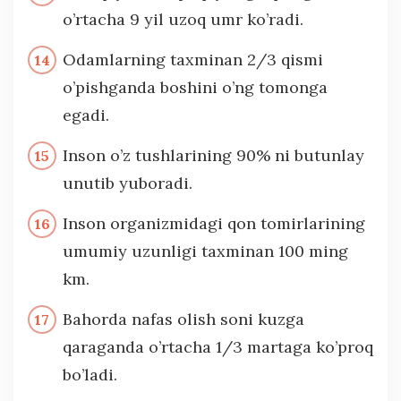
o’rtacha 9 yil uzoq umr ko’radi.
Odamlarning taxminan 2/3 qismi
o’pishganda boshini o’ng tomonga
egadi.
Inson o’z tushlarining 90% ni butunlay
unutib yuboradi.
Inson organizmidagi qon tomirlarining
umumiy uzunligi taxminan 100 ming
km.
Bahorda nafas olish soni kuzga
qaraganda o’rtacha 1/3 martaga ko’proq
bo’ladi.