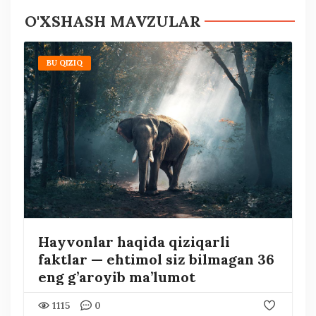
O'XSHASH MAVZULAR
BU QIZIQ
Hayvonlar haqida qiziqarli
faktlar — ehtimol siz bilmagan 36
eng g’aroyib ma’lumot
1115
0