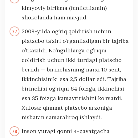
kimyoviy birikma (feniletilamin)
shokoladda ham mavjud.
2008-yilda og’riq qoldirish uchun
platsebo ta’siri o’rganiladigan bir tajriba
o’tkazildi. Ko’ngillilarga og’riqni
qoldirish uchun ikki turdagi platsebo
berildi — birinchisining narxi 10 sent,
ikkinchisiniki esa 2,5 dollar edi. Tajriba
birinchisi og’riqni 64 foizga, ikkinchisi
esa 85 foizga kamaytirishini ko’rsatdi.
Xulosa: qimmat platsebo arzoniga
nisbatan samaraliroq ishlaydi.
Inson yuragi qonni 4-qavatgacha