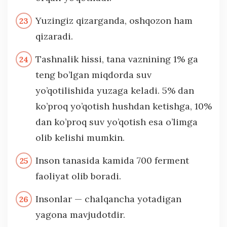
Yuzingiz qizarganda, oshqozon ham
qizaradi.
Tashnalik hissi, tana vaznining 1% ga
teng bo’lgan miqdorda suv
yo’qotilishida yuzaga keladi. 5% dan
ko’proq yo’qotish hushdan ketishga, 10%
dan ko’proq suv yo’qotish esa o’limga
olib kelishi mumkin.
Inson tanasida kamida 700 ferment
faoliyat olib boradi.
Insonlar — chalqancha yotadigan
yagona mavjudotdir.