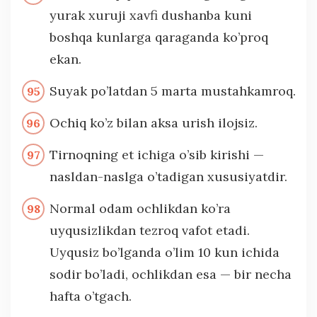
yurak xuruji xavfi dushanba kuni
boshqa kunlarga qaraganda ko’proq
ekan.
Suyak po’latdan 5 marta mustahkamroq.
Ochiq ko’z bilan aksa urish ilojsiz.
Tirnoqning et ichiga o’sib kirishi —
nasldan-naslga o’tadigan xususiyatdir.
Normal odam ochlikdan ko’ra
uyqusizlikdan tezroq vafot etadi.
Uyqusiz bo’lganda o’lim 10 kun ichida
sodir bo’ladi, ochlikdan esa — bir necha
hafta o’tgach.