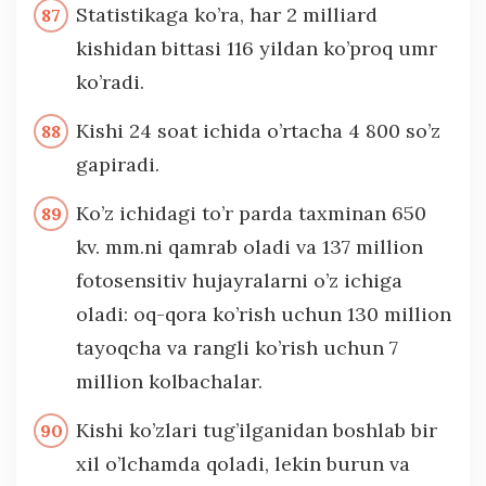
Statistikaga ko’ra, har 2 milliard
kishidan bittasi 116 yildan ko’proq umr
ko’radi.
Kishi 24 soat ichida o’rtacha 4 800 so’z
gapiradi.
Ko’z ichidagi to’r parda taxminan 650
kv. mm.ni qamrab oladi va 137 million
fotosensitiv hujayralarni o’z ichiga
oladi: oq-qora ko’rish uchun 130 million
tayoqcha va rangli ko’rish uchun 7
million kolbachalar.
Kishi ko’zlari tug’ilganidan boshlab bir
xil o’lchamda qoladi, lekin burun va