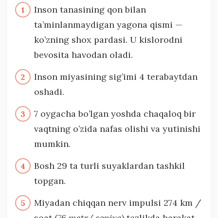
Inson tanasining qon bilan
ta’minlanmaydigan yagona qismi —
ko’zning shox pardasi. U kislorodni
bevosita havodan oladi.
Inson miyasining sig’imi 4 terabaytdan
oshadi.
7 oygacha bo’lgan yoshda chaqaloq bir
vaqtning o’zida nafas olishi va yutinishi
mumkin.
Bosh 29 ta turli suyaklardan tashkil
topgan.
Miyadan chiqqan nerv impulsi 274 km /
soat (
76 metr/ soniya
) tezlikda harakat