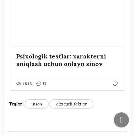
Psixologik testlar: xarakterni
aniqlash uchun onlayn sinov
4846
17
Teglar:
inson
qiziqarli faktlar