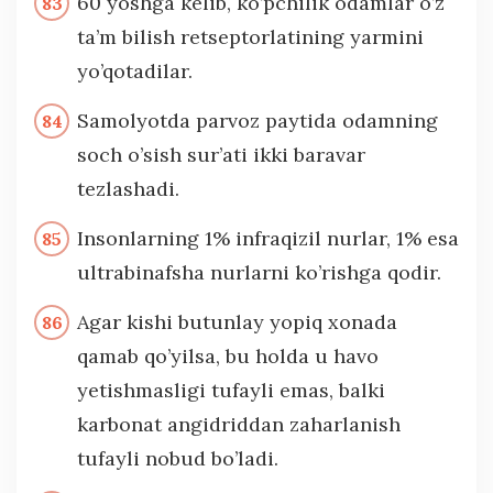
60 yoshga kelib, ko’pchilik odamlar o’z
ta’m bilish retseptorlatining yarmini
yo’qotadilar.
Samolyotda parvoz paytida odamning
soch o’sish sur’ati ikki baravar
tezlashadi.
Insonlarning 1% infraqizil nurlar, 1% esa
ultrabinafsha nurlarni ko’rishga qodir.
Agar kishi butunlay yopiq xonada
qamab qo’yilsa, bu holda u havo
yetishmasligi tufayli emas, balki
karbonat angidriddan zaharlanish
tufayli nobud bo’ladi.