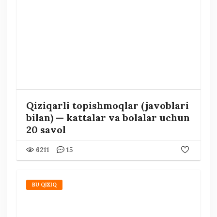
Qiziqarli topishmoqlar (javoblari
bilan) — kattalar va bolalar uchun
20 savol
6211
15
BU QIZIQ