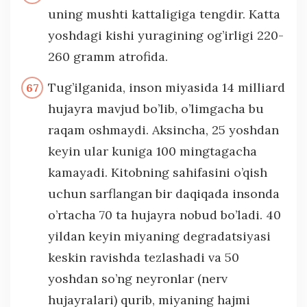
uning mushti kattaligiga tengdir. Katta
yoshdagi kishi yuragining og’irligi 220-
260 gramm atrofida.
Tug’ilganida, inson miyasida 14 milliard
hujayra mavjud bo’lib, o’limgacha bu
raqam oshmaydi. Aksincha, 25 yoshdan
keyin ular kuniga 100 mingtagacha
kamayadi. Kitobning sahifasini o’qish
uchun sarflangan bir daqiqada insonda
o’rtacha 70 ta hujayra nobud bo’ladi. 40
yildan keyin miyaning degradatsiyasi
keskin ravishda tezlashadi va 50
yoshdan so’ng neyronlar (nerv
hujayralari) qurib, miyaning hajmi