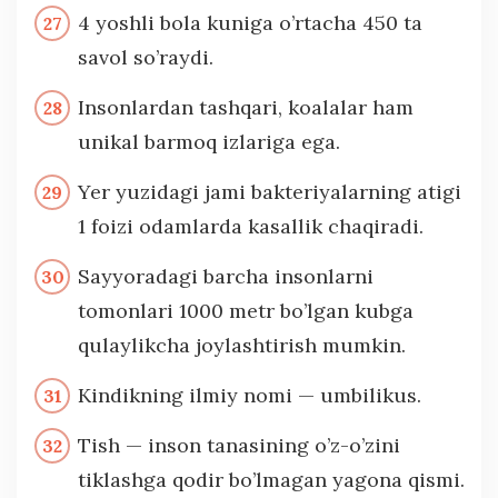
4 yoshli bola kuniga o’rtacha 450 ta
savol so’raydi.
Insonlardan tashqari, koalalar ham
unikal barmoq izlariga ega.
Yer yuzidagi jami bakteriyalarning atigi
1 foizi odamlarda kasallik chaqiradi.
Sayyoradagi barcha insonlarni
tomonlari 1000 metr bo’lgan kubga
qulaylikcha joylashtirish mumkin.
Kindikning ilmiy nomi — umbilikus.
Tish — inson tanasining o’z-o’zini
tiklashga qodir bo’lmagan yagona qismi.