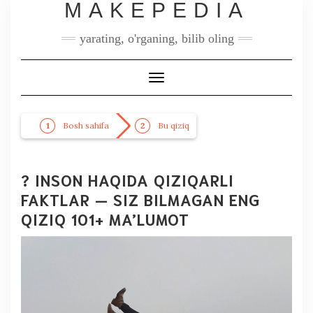
MAKEPEDIA
yarating, o'rganing, bilib oling
Toggle
Navigation
Bosh sahifa
Bu qiziq
? INSON HAQIDA QIZIQARLI
FAKTLAR — SIZ BILMAGAN ENG
QIZIQ 101+ MA’LUMOT