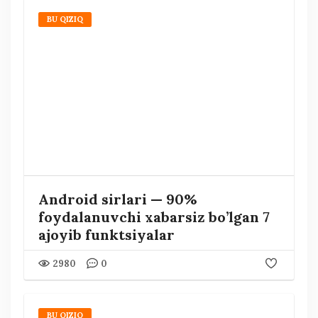
BU QIZIQ
Android sirlari — 90%
foydalanuvchi xabarsiz bo’lgan 7
ajoyib funktsiyalar
2980
0
BU QIZIQ