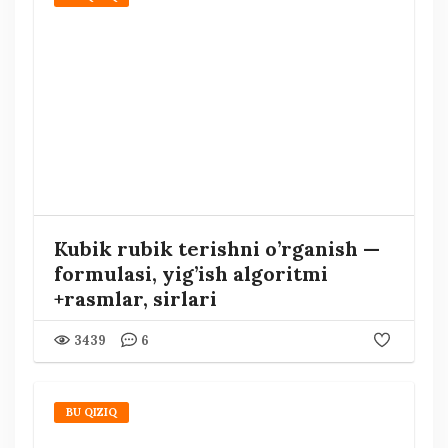
Kubik rubik terishni o’rganish —
formulasi, yig’ish algoritmi
+rasmlar, sirlari
3439
6
BU QIZIQ