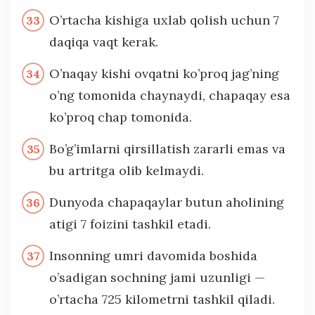
O’rtacha kishiga uxlab qolish uchun 7
daqiqa vaqt kerak.
O’naqay kishi ovqatni ko’proq jag’ning
o’ng tomonida chaynaydi, chapaqay esa
ko’proq chap tomonida.
Bo’g’imlarni qirsillatish zararli emas va
bu artritga olib kelmaydi.
Dunyoda chapaqaylar butun aholining
atigi 7 foizini tashkil etadi.
Insonning umri davomida boshida
o’sadigan sochning jami uzunligi —
o’rtacha 725 kilometrni tashkil qiladi.