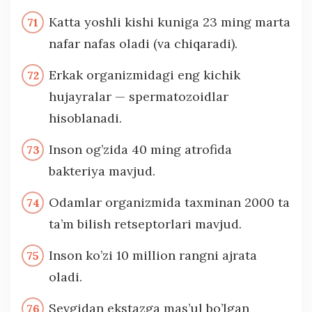
Katta yoshli kishi kuniga 23 ming marta
nafar nafas oladi (va chiqaradi).
Erkak organizmidagi eng kichik
hujayralar — spermatozoidlar
hisoblanadi.
Inson og’zida 40 ming atrofida
bakteriya mavjud.
Odamlar organizmida taxminan 2000 ta
ta’m bilish retseptorlari mavjud.
Inson ko’zi 10 million rangni ajrata
oladi.
Sevgidan ekstazga mas’ul bo’lgan