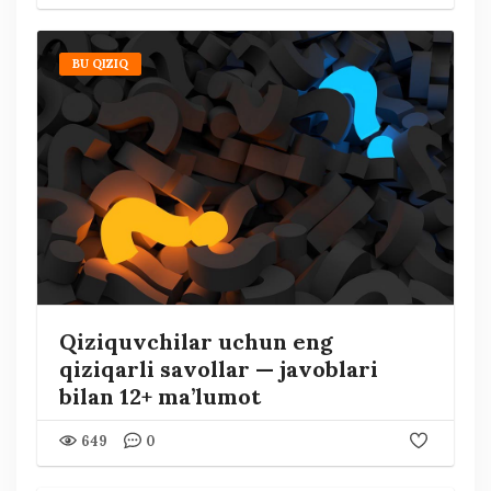
BU QIZIQ
Qiziquvchilar uchun eng
qiziqarli savollar — javoblari
bilan 12+ ma’lumot
649
0