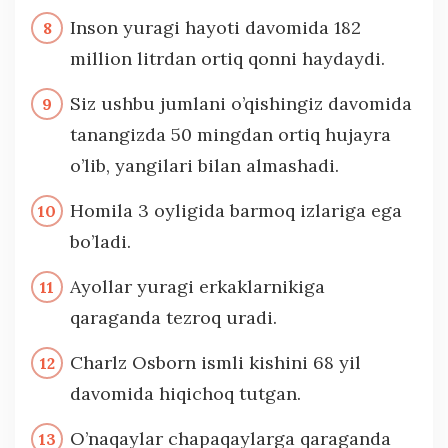
Inson yuragi hayoti davomida 182
million litrdan ortiq qonni haydaydi.
Siz ushbu jumlani o’qishingiz davomida
tanangizda 50 mingdan ortiq hujayra
o’lib, yangilari bilan almashadi.
Homila 3 oyligida barmoq izlariga ega
bo’ladi.
Ayollar yuragi erkaklarnikiga
qaraganda tezroq uradi.
Charlz Osborn ismli kishini 68 yil
davomida hiqichoq tutgan.
O’naqaylar chapaqaylarga qaraganda