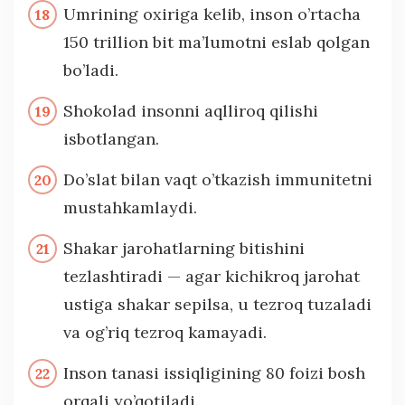
Umrining oxiriga kelib, inson o’rtacha
150 trillion bit ma’lumotni eslab qolgan
bo’ladi.
Shokolad insonni aqlliroq qilishi
isbotlangan.
Do’slat bilan vaqt o’tkazish immunitetni
mustahkamlaydi.
Shakar jarohatlarning bitishini
tezlashtiradi — agar kichikroq jarohat
ustiga shakar sepilsa, u tezroq tuzaladi
va og’riq tezroq kamayadi.
Inson tanasi issiqligining 80 foizi bosh
orqali yo’qotiladi.