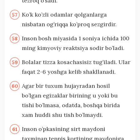
tezroq o’sadi.
Ko’k ko’zli odamlar qolganlarga
nisbatan og’riqqa ko’proq sezgirdir.
Inson bosh miyasida 1 soniya ichida 100
ming kimyoviy reaktsiya sodir bo’ladi.
Bolalar tizza kosachasisiz tug’iladi. Ular
faqat 2-6 yoshga kelib shakllanadi.
Agar bir tuxum hujayradan hosil
bo’lgan egizaklar birining u yoki bu
tishi bo’lmasa, odatda, boshqa birida
xam huddi shu tish bo’lmaydi.
Inson o’pkasining sirt maydoni
taxminan tennis kortining maydoniga